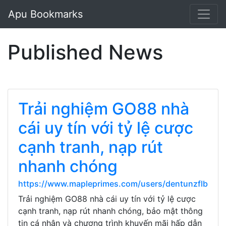
Apu Bookmarks
Published News
Trải nghiệm GO88 nhà
cái uy tín với tỷ lệ cược
cạnh tranh, nạp rút
nhanh chóng
https://www.mapleprimes.com/users/dentunzflb
Trải nghiệm GO88 nhà cái uy tín với tỷ lệ cược
cạnh tranh, nạp rút nhanh chóng, bảo mật thông
tin cá nhân và chương trình khuyến mãi hấp dẫn