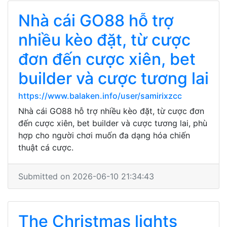
Nhà cái GO88 hỗ trợ
nhiều kèo đặt, từ cược
đơn đến cược xiên, bet
builder và cược tương lai
https://www.balaken.info/user/samirixzcc
Nhà cái GO88 hỗ trợ nhiều kèo đặt, từ cược đơn
đến cược xiên, bet builder và cược tương lai, phù
hợp cho người chơi muốn đa dạng hóa chiến
thuật cá cược.
Submitted on 2026-06-10 21:34:43
The Christmas lights