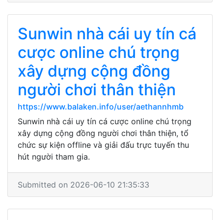
Sunwin nhà cái uy tín cá
cược online chú trọng
xây dựng cộng đồng
người chơi thân thiện
https://www.balaken.info/user/aethannhmb
Sunwin nhà cái uy tín cá cược online chú trọng
xây dựng cộng đồng người chơi thân thiện, tổ
chức sự kiện offline và giải đấu trực tuyến thu
hút người tham gia.
Submitted on 2026-06-10 21:35:33