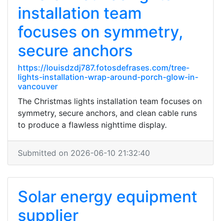
installation team
focuses on symmetry,
secure anchors
https://louisdzdj787.fotosdefrases.com/tree-
lights-installation-wrap-around-porch-glow-in-
vancouver
The Christmas lights installation team focuses on
symmetry, secure anchors, and clean cable runs
to produce a flawless nighttime display.
Submitted on 2026-06-10 21:32:40
Solar energy equipment
supplier