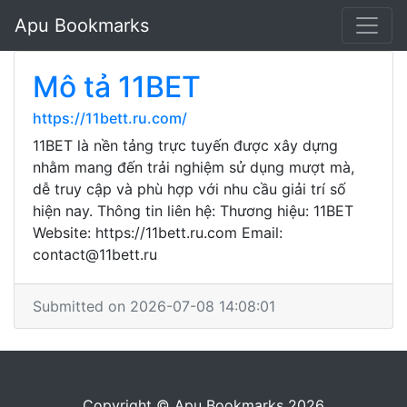
Apu Bookmarks
Mô tả 11BET
https://11bett.ru.com/
11BET là nền tảng trực tuyến được xây dựng
nhằm mang đến trải nghiệm sử dụng mượt mà,
dễ truy cập và phù hợp với nhu cầu giải trí số
hiện nay. Thông tin liên hệ: Thương hiệu: 11BET
Website: https://11bett.ru.com Email:
contact@11bett.ru
Submitted on 2026-07-08 14:08:01
Copyright © Apu Bookmarks 2026